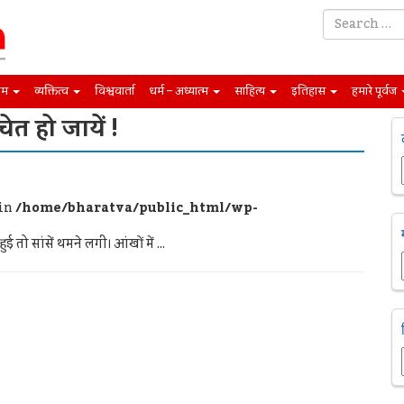
िम
व्यक्तित्व
विश्ववार्ता
धर्म – अध्यात्म
साहित्य
इतिहास
हमारे पूर्वज
ेत हो जायें !
 in
/home/bharatva/public_html/wp-
सांसें थमने लगीं। आंखों में ...