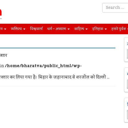
िम
व्यक्तित्व
विश्ववार्ता
धर्म – अध्यात्म
साहित्य
इतिहास
हमारे पूर्वज
फ्तार
 in
/home/bharatva/public_html/wp-
्तार कर लिया गया है। बिहार के जहानाबाद से शरजील को दिल्ली ...