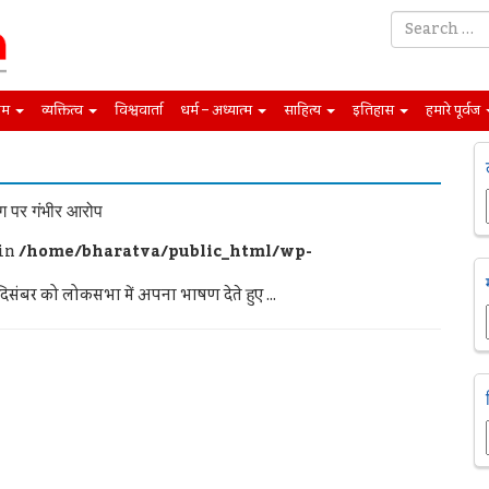
िम
व्यक्तित्व
विश्ववार्ता
धर्म – अध्यात्म
साहित्य
इतिहास
हमारे पूर्वज
ग पर गंभीर आरोप
 in
/home/bharatva/public_html/wp-
संबर को लोकसभा में अपना भाषण देते हुए ...