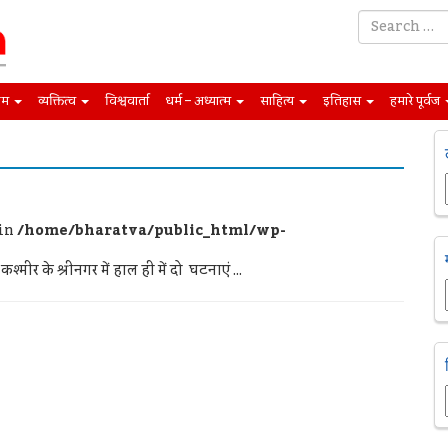
िम
व्यक्तित्व
विश्ववार्ता
धर्म – अध्यात्म
साहित्य
इतिहास
हमारे पूर्वज
 in
/home/bharatva/public_html/wp-
र के श्रीनगर में हाल ही में दो घटनाएं ...