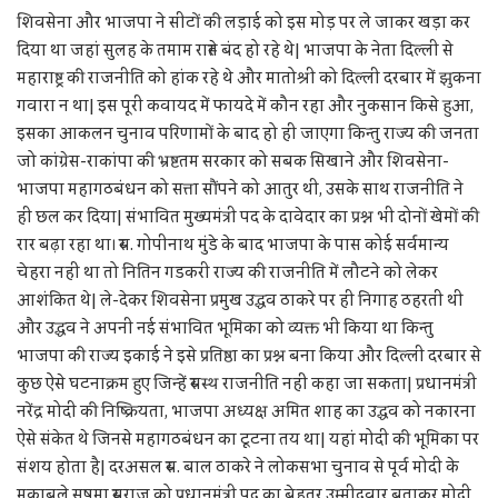
शिवसेना और भाजपा ने सीटों की लड़ाई को इस मोड़ पर ले जाकर खड़ा कर
दिया था जहां सुलह के तमाम रास्ते बंद हो रहे थे| भाजपा के नेता दिल्ली से
महाराष्ट्र की राजनीति को हांक रहे थे और मातोश्री को दिल्ली दरबार में झुकना
गवारा न था| इस पूरी कवायद में फायदे में कौन रहा और नुकसान किसे हुआ,
इसका आकलन चुनाव परिणामों के बाद हो ही जाएगा किन्तु राज्य की जनता
जो कांग्रेस-राकांपा की भ्रष्टतम सरकार को सबक सिखाने और शिवसेना-
भाजपा महागठबंधन को सत्ता सौंपने को आतुर थी, उसके साथ राजनीति ने
ही छल कर दिया| संभावित मुख्यमंत्री पद के दावेदार का प्रश्न भी दोनों खेमों की
रार बढ़ा रहा था। स्व. गोपीनाथ मुंडे के बाद भाजपा के पास कोई सर्वमान्य
चेहरा नहीं था तो नितिन गडकरी राज्य की राजनीति में लौटने को लेकर
आशंकित थे| ले-देकर शिवसेना प्रमुख उद्धव ठाकरे पर ही निगाह ठहरती थी
और उद्धव ने अपनी नई संभावित भूमिका को व्यक्त भी किया था किन्तु
भाजपा की राज्य इकाई ने इसे प्रतिष्ठा का प्रश्न बना किया और दिल्ली दरबार से
कुछ ऐसे घटनाक्रम हुए जिन्हें स्वस्थ राजनीति नहीं कहा जा सकता| प्रधानमंत्री
नरेंद्र मोदी की निष्क्रियता, भाजपा अध्यक्ष अमित शाह का उद्धव को नकारना
ऐसे संकेत थे जिनसे महागठबंधन का टूटना तय था| यहां मोदी की भूमिका पर
संशय होता है| दरअसल स्व. बाल ठाकरे ने लोकसभा चुनाव से पूर्व मोदी के
मुकाबले सुषमा स्वराज को प्रधानमंत्री पद का बेहतर उम्मीदवार बताकर मोदी