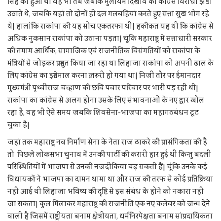
सिंह को हुआ था वह भी तब जबकि मुलायम दिखावे का कांग्रेस विरोधी झंडा
उठाते थे, जबकि यहां तो दोनों ही दल गलबहियां करते हुए सत्ता सुख भोग रहे
थे| हालांकि राकांपा की यह सोच एकतरफा थी| हकीकत यह थी कि कांग्रेस से
अधिक नुकसान राकांपा को उठाना पड़ता| चूंकि महाराष्ट्र में सत्ताधारी सरकार
की तमाम आर्थिक, सामाजिक एवं राजनीतिक विसंगतियों को राकांपा के
मंत्रियों से जोड़कर प्रस्तुत किया जा रहा था लिहाजा राकांपा को अपनी ढाल के
लिए कांग्रेस का इस्तेमाल करना ज़रूरी हो गया था| निजी तौर पर ईमानदार
मुख्यमंत्री पृथ्वीराज चव्हाण की छवि पवार परिवार पर भारी पड़ रही थी|
राकांपा का कांग्रेस से अलग होना उसके लिए संभावनाओं के नए द्वार खोल
रहा है, वह भी ऐसे समय जबकि शिवसेना-भाजपा का महागठबंधन टूट
चुका है|
जहां तक महाराष्ट्र नव निर्माण सेना के नेता राज ठाकरे की प्रासंगिकता की है
तो पिछले लोकसभा चुनाव में उनकी पार्टी की करारी हार हुई थी किन्तु बदली
परिस्थितियों में भाजपा से उनकी नजदीकियां बढ़ सकती हैं| चूंकि उनके कई
विधायकों ने भाजपा का दामन थामा था और राज की तरफ से कोई प्रतिक्रिया
नहीं आई थी लिहाजा भविष्य की दृष्टि से इस संबंध के होने को नकारा नहीं
जा सकता| कुल मिलाकर महाराष्ट्र की राजनीति एक नए कलेवर को जन्म देने
वाली है जिसमें राष्ट्रीयता बनाम क्षेत्रीयता, धर्मनिरपेक्षता बनाम सांप्रदायिकता