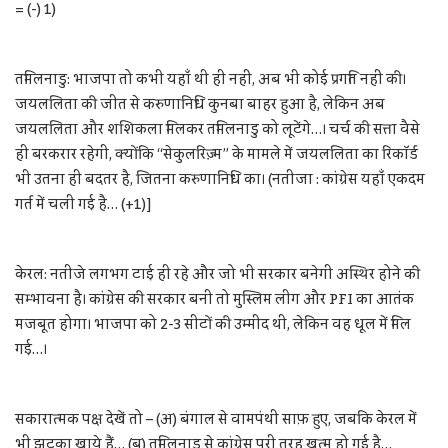
= (-) 1)
तमिलनाडु: भाजपा तो कभी यहाँ थी ही नहीं, अब भी कोई प्रगति नहीं की।
जयललिता की जीत से करुणानिधि कुनबा बाहर हुआ है, लेकिन अब
जयललिता और शशिकला मिलकर तमिलनाडु को लूटेंगे…। चर्च की सत्ता वैसे
ही बरकरार रहेगी, क्योंकि “सेकुलरिज़्म” के मामले में जयललिता का रिकॉर्ड
भी उतना ही बदतर है, जितना करुणानिधि का। (नतीजा : कांग्रेस यहाँ एकदम
गर्त में चली गई है… (+1)]
केरल: नतीजे लगभग टाई ही रहे और जो भी सरकार बनेगी अस्थिर होने की
सम्भावना है। कांग्रेस की सरकार बनी तो मुस्लिम लीग और PFI का आतंक
मजबूत होगा। भाजपा को 2-3 सीटों की उम्मीद थी, लेकिन वह धूल में मिल
गई…।
सकारात्मक पक्ष देखें तो – (अ) बंगाल से वामपंथी साफ़ हुए, जबकि केरल में
भी झटका खाये हैं… (ब) तमिलनाडु से कांग्रेस पूरी तरह खत्म हो गई है…