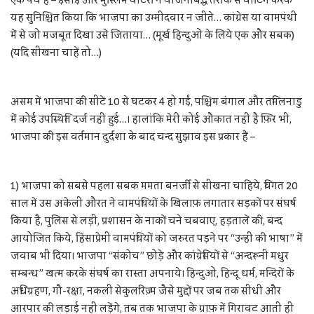
एक पेंच है – ईसाई और मुस्लिम वोटरों ने योजनाबद्ध तरीके से वोटिंग करके
यह सुनिश्चित किया कि भाजपा का उम्मीदवार न जीते… कांग्रेस या वामपंथी
में से जो मजबूत दिखा उसे जिताया… (मूर्ख हिन्दुओं के लिये एक और सबक)
(यदि सीखना चाहें तो…)
असम में भाजपा की सीटें 10 से घटकर 4 हो गईं, पश्चिम बंगाल और तमिलनाडु
में कोई उपस्थिति दर्ज नहीं हुई…। हालांकि मेरी कोई औकात नहीं है फ़िर भी,
भाजपा की इस वर्तमान दुर्दशा के बाद चन्द सुझाव इस प्रकार हैं –
1) भाजपा को सबसे पहला सबक ममता बनर्जी से सीखना चाहिये, विगत 20
साल में उस अकेली औरत ने वामपंथियों के खिलाफ़ लगातार सड़कों पर संघर्ष
किया है, पुलिस से लड़ी, प्रशासन के नाकों चने चबवाए, हड़तालें की, बन्द
आयोजित किये, हिंसाप्रेमी वामपंथियों को जरुरत पड़ने पर “उन्हीं की भाषा” में
जवाब भी दिया। भाजपा “संकोच” छोड़े और कांग्रेसियों से “अन्दरूनी मधुर
सम्बन्ध” खत्म करके संघर्ष का रास्ता अपनाये। हिन्दुओं, हिन्दू धर्म, मन्दिरों के
अधिग्रहण, गौ-रक्षा, नकली सेकुलरिज़्म जैसे मुद्दों पर जब तक सीधी और
आरपार की लड़ाई नहीं लड़ेंगे, तब तक भाजपा के ग्राफ़ में गिरावट आती ही