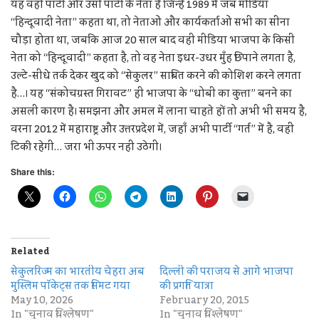
यह वही पार्टी और उसी पार्टी के नेता हैं जिन्हें 1989 में जब मीडिया
“हिन्दूवादी नेता” कहता था, तो नेताओं और कार्यकर्ताओं सभी का सीना
चौड़ा होता था, जबकि आज 20 साल बाद वही मीडिया भाजपा के किसी
नेता को “हिन्दूवादी” कहता है, तो वह नेता इधर-उधर मुँह छिपाने लगता है,
उल्टे-सीधे तर्क देकर खुद को “सेकुलर” साबित करने की कोशिश करने लगता
है…। यह “संकोचग्रस्त गिरावट” ही भाजपा के “धोबी का कुत्ता” बनने का
असली कारण है। समझना और अमल में लाना चाहते हों तो अभी भी समय है,
वरना 2012 में महाराष्ट्र और उत्तरप्रदेश में, जहाँ अभी पार्टी “गर्त” में है, वहीं
टिकी रहेगी… जरा भी ऊपर नहीं उठेगी।
Share this:
Related
सेकुलरिज्म का भारतीय चेहरा अब
दिल्ली की पराजय से आगे भाजपा
मुस्लिम पॉकेट्स तक सिमट गया
की प्रगति यात्रा
May 10, 2026
February 20, 2015
In "चुनाव विश्लेषण"
In "चुनाव विश्लेषण"