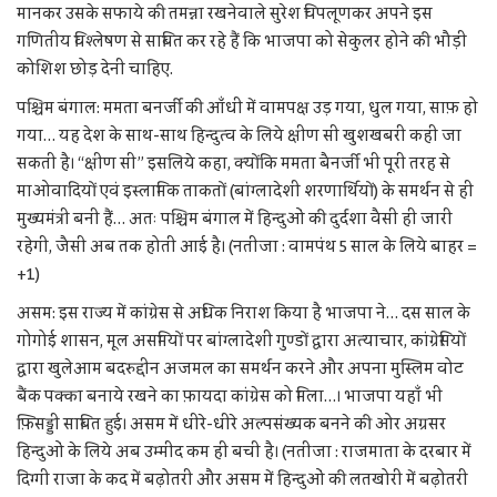
मानकर उसके सफाये की तमन्ना रखनेवाले सुरेश चिपलूणकर अपने इस
गणितीय विश्लेषण से साबित कर रहे हैं कि भाजपा को सेकुलर होने की भौड़ी
कोशिश छोड़ देनी चाहिए.
पश्चिम बंगाल: ममता बनर्जी की आँधी में वामपक्ष उड़ गया, धुल गया, साफ़ हो
गया… यह देश के साथ-साथ हिन्दुत्व के लिये क्षीण सी खुशखबरी कही जा
सकती है। “क्षीण सी” इसलिये कहा, क्योंकि ममता बैनर्जी भी पूरी तरह से
माओवादियों एवं इस्लामिक ताकतों (बांग्लादेशी शरणार्थियों) के समर्थन से ही
मुख्यमंत्री बनी हैं… अतः पश्चिम बंगाल में हिन्दुओं की दुर्दशा वैसी ही जारी
रहेगी, जैसी अब तक होती आई है। (नतीजा : वामपंथ 5 साल के लिये बाहर =
+1)
असम: इस राज्य में कांग्रेस से अधिक निराश किया है भाजपा ने… दस साल के
गोगोई शासन, मूल असमियों पर बांग्लादेशी गुण्डों द्वारा अत्याचार, कांग्रेसियों
द्वारा खुलेआम बदरुद्दीन अजमल का समर्थन करने और अपना मुस्लिम वोट
बैंक पक्का बनाये रखने का फ़ायदा कांग्रेस को मिला…। भाजपा यहाँ भी
फ़िसड्डी साबित हुई। असम में धीरे-धीरे अल्पसंख्यक बनने की ओर अग्रसर
हिन्दुओं के लिये अब उम्मीद कम ही बची है। (नतीजा : राजमाता के दरबार में
दिग्गी राजा के कद में बढ़ोतरी और असम में हिन्दुओं की लतखोरी में बढ़ोतरी