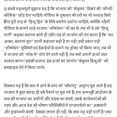
5) सबसे महत्वपूर्ण सुझाव यह है कि भाजपा को “सेकुलर” दिखने की “भौण्डी
कोशिश” छोड़ देना चाहिये। मीडिया के दुष्प्रचार की रत्ती भर भी परवाह किये
बिना पूरी तरह से “हिन्दू हित” के लिये समर्पण दर्शाना चाहिये, क्योंकि भड़ैती
मीडिया के सामने चाहे भाजपा “शीर्षासन” भी कर ले, तब भी वे उसे “हिन्दू
पार्टी” कहकर बदनाम करते ही रहेंगे। यह तो भाजपा को तय करना है कि “बद
अच्छा, बदनाम बुरा” वाली कहावत सही है या नहीं। इसी प्रकार यही
“शीर्षासन” मुस्लिमों एवं ईसाईयों के सामने नग्न होकर भी किया जाए, तब भी
वे भाजपा को “थोक में” वोट देने वाले नहीं हैं, तब क्यों अपनी ऊर्जा उधर
बरबाद करना? इसकी बजाय, इस ऊर्जा का उपयोग “सेकुलर हिन्दुओं” को
समझाइश देने में किया जाये।
दिक्कत यह है कि सत्ता में आने के बाद जो “कीटाणु” अमूमन घुस जाते हैं वह
भाजपा में कुछ ज्यादा ही बड़े पैमाने पर घुस गये हैं। राम जन्मभूमि आंदोलन के
वक्त की भाजपा का जमीनी और सड़क का संघर्ष, उसके कार्यकर्ताओं की
तड़प और आज देश की भीषण परिस्थितियों में भाजपाईयों का “अखबारी
और ड्राइंगरूमी संघर्ष” देखकर लगता ही नहीं, कि क्या यह वही पार्टी है? क्या