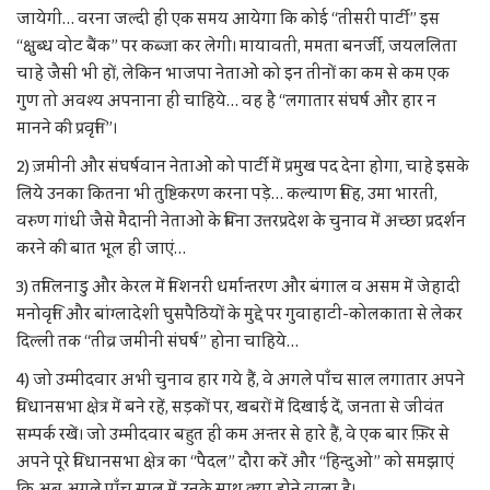
जायेगी… वरना जल्दी ही एक समय आयेगा कि कोई “तीसरी पार्टी” इस
“क्षुब्ध वोट बैंक” पर कब्जा कर लेगी। मायावती, ममता बनर्जी, जयललिता
चाहे जैसी भी हों, लेकिन भाजपा नेताओं को इन तीनों का कम से कम एक
गुण तो अवश्य अपनाना ही चाहिये… वह है “लगातार संघर्ष और हार न
मानने की प्रवृत्ति”।
2) ज़मीनी और संघर्षवान नेताओं को पार्टी में प्रमुख पद देना होगा, चाहे इसके
लिये उनका कितना भी तुष्टिकरण करना पड़े… कल्याण सिंह, उमा भारती,
वरुण गांधी जैसे मैदानी नेताओं के बिना उत्तरप्रदेश के चुनाव में अच्छा प्रदर्शन
करने की बात भूल ही जाएं…
3) तमिलनाडु और केरल में मिशनरी धर्मान्तरण और बंगाल व असम में जेहादी
मनोवृत्ति और बांग्लादेशी घुसपैठियों के मुद्दे पर गुवाहाटी-कोलकाता से लेकर
दिल्ली तक “तीव्र जमीनी संघर्ष” होना चाहिये…
4) जो उम्मीदवार अभी चुनाव हार गये हैं, वे अगले पाँच साल लगातार अपने
विधानसभा क्षेत्र में बने रहें, सड़कों पर, खबरों में दिखाई दें, जनता से जीवंत
सम्पर्क रखें। जो उम्मीदवार बहुत ही कम अन्तर से हारे हैं, वे एक बार फ़िर से
अपने पूरे विधानसभा क्षेत्र का “पैदल” दौरा करें और “हिन्दुओं” को समझाएं
कि अब अगले पाँच साल में उनके साथ क्या होने वाला है।