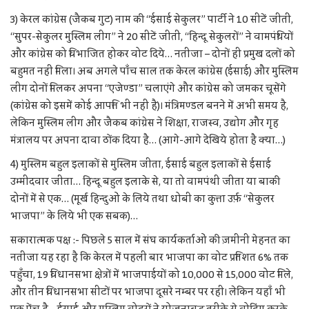
3) केरल कांग्रेस (जैकब गुट) नाम की “ईसाई सेकुलर” पार्टी ने 10 सीटें जीतीं,
“सुपर-सेकुलर मुस्लिम लीग” ने 20 सीटें जीतीं, “हिन्दू सेकुलरों” ने वामपंथियों
और कांग्रेस को विभाजित होकर वोट दिये… नतीजा – दोनों ही प्रमुख दलों को
बहुमत नहीं मिला। अब अगले पाँच साल तक केरल कांग्रेस (ईसाई) और मुस्लिम
लीग दोनों मिलकर अपना “एजेण्डा” चलाएंगे और कांग्रेस को जमकर चूसेंगे
(कांग्रेस को इसमें कोई आपत्ति भी नहीं है)। मंत्रिमण्डल बनने में अभी समय है,
लेकिन मुस्लिम लीग और जैकब कांग्रेस ने शिक्षा, राजस्व, उद्योग और गृह
मंत्रालय पर अपना दावा ठोंक दिया है… (आगे-आगे देखिये होता है क्या…)
4) मुस्लिम बहुल इलाकों से मुस्लिम जीता, ईसाई बहुल इलाकों से ईसाई
उम्मीदवार जीता… हिन्दू बहुल इलाके से, या तो वामपंथी जीता या बाकी
दोनों में से एक… (मूर्ख हिन्दुओं के लिये तथा धोबी का कुत्ता उर्फ़ “सेकुलर
भाजपा” के लिये भी एक सबक)…
सकारात्मक पक्ष :- पिछले 5 साल में संघ कार्यकर्ताओं की ज़मीनी मेहनत का
नतीजा यह रहा है कि केरल में पहली बार भाजपा का वोट प्रतिशत 6% तक
पहुँचा, 19 विधानसभा क्षेत्रों में भाजपाईयों को 10,000 से 15,000 वोट मिले,
और तीन विधानसभा सीटों पर भाजपा दूसरे नम्बर पर रही। लेकिन यहाँ भी