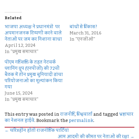
Related
भाजपा अध्यक्ष ने प्रधानमंत्री पर
बांधों से विकास?
अपमानजनक टिप्पणी करने वाले
March 31, 2016
नेताओं पर जम कर निशाना साधा
In "एनजीओ"
April 12, 2024
In "प्रमुख समाचार"
पीएम गतिशक्ति के तहत नेटवर्क
प्लानिंग ग्रुप (एनपीजी) की 72वीं
बैठक में तीन प्रमुख बुनियादी ढांचा
परियोजनाओं का मूल्यांकन किया
गया
June 15, 2024
In "प्रमुख समाचार"
This entry was posted in
राजनीति
,
विश्ववार्ता
and tagged
भ्रष्टाचार
का नेशनल हाईवे
. Bookmark the
permalink
.
←
चरित्रहीन होती राजनीतिक पार्टियां
आम आदमी की कीमत पर नेताओं की रक्षा
→