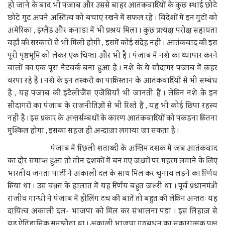
हो जाने के बाद भी पंजाब और उससे बाहर आतंकवादियों के कुछ स्थाई छोटे
छोटे गुट अपने अस्तित्व को बचाए रखने में सफल रहे । विदेशों में इन गुटों को
अमेरिका , इंग्लैंड और कनाडा में भी प्रश्रय मिला । कुछ प्रत्यक्ष परोक्ष सहायता
वहाँ की सरकारों से भी मिली होगी , इसमें कोई संदेह नहीं । आतंकवाद की इस
पूरी पृष्ठभूमि को लेकर एक चिन्ता और भी है । पंजाब में नशे का व्यापार करने
वालों का एक पूरा नैटवर्क बना हुआ है । नशे के ये सौदागर पंजाब में क़हर
वरपा रहे हैं । नशे के इन तस्करों का पाकिस्तान के आतंकवादियों से भी सम्बंध
है , यह पंजाब की इंटैलीजैंस एजेंसियाँ भी जानती हैं । लेकिन नशे के इन
सौदागरों का पंजाब के राजनीतिज्ञों से भी रिश्ते हैं , यह भी कोई छिपा रहस्य
नहीं है । इस प्रकार के अन्तर्सम्बधों के कारण आतंकवादियों को पकड़ना कितना
मुश्किल होगा , इसका सहज ही अन्दाज़ा लगाया जा सकता है ।
पंजाब में पिछली शताब्दी के अन्तिम दशक में जब आतंकवाद
का दौर समाप्त हुआ तो तीन दशकों में बन गए ज़ख़्मों पर महरम लगाने के लिए
भारतीय जनता पार्टी ने अकाली दल के साथ मिल कर चुनाव लड़ने का निर्णय
किया था । उस वक़्त के हालात में यह निर्णय बहुत जरुरी था । पूर्व प्रधानमंत्री
राजीव गान्धी ने पंजाब में हीलिंग टच की बातें तो बहुत कीं लेकिन अन्ततः यह
दायित्व अकाली दल- भाजपा को मिल कर संभालना पडा । इस लिहाज़ से
यह ऐतिहासिक समझौता था । अकाली भाजपा गठबंधन का सकारात्मक पक्ष