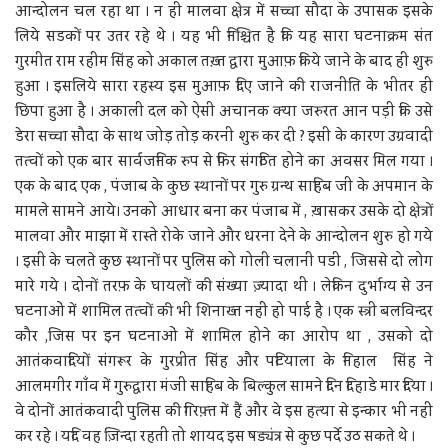
आन्दोलन चल रहा था । न ही मालवा क्षेत्र में सच्चा सौदा के उपासक इसके
लिये सडकों पर उतर रहे थे । यह भी निश्चित है कि यह सारा घटनाक्रम संत
गुरमीत राम रहीम सिंह को अकाल तख़्त द्वारा मुआफ़ किये जाने के बाद ही शुरु
हुआ । इसलिये सारा रहस्य इस मुआफ़ दिए जाने की राजनीति के भीतर ही
छिपा हुआ है । अकाली दल को ऐसी अचानक क्या जरुरत आन पड़ी कि उसे
डेरा सच्चा सौदा के साथ जोड़ तोड़ करनी शुरु कर दी ? इसी के कारण उग्रवादी
तत्वों को एक बार सार्वजनिक रुप से फिर संगठित होने का अवसर मिल गया ।
एक के बाद एक , पंजाब के कुछ स्थानों पर गुरु ग्रन्थ साहिब जी के अपमान के
मामले सामने आये। उनको आधार बना कर पंजाब में , ख़ासकर उसके दो क्षेत्रों
मालवा और माझा में रास्ते रोके जाने और धरना देने के आन्दोलन शुरु हो गये
। इसी के चलते कुछ स्थानों पर पुलिस को गोली चलानी पडी , जिससे दो लोग
मारे गये । दोनों तरफ़ के घायलों की संख्या ज़्यादा थी । लेकिन दुर्भाग्य से उन
घटनाओं में शामिल तत्वों की भी शिनाख्त नहीं हो पाई है । एक स्त्री बलविन्दर
कौर ,जिस पर इन घटनाओं में शामिल होने का आरोप था , उसको दो
आतंकवादियों संगरूर के गुरप्रीत सिंह और पटियाला के निहाल सिंह ने
आलमगीर गाँव में गुरुद्वारा मंजी साहिब के बिल्कुल सामने दिन दिहाडे मार दिया ।
वे दोनों आतंकवादी पुलिस की गिरफ़्त में हैं और वे इस हत्या से इन्कार भी नहीं
कर रहे । यदि वह ज़िन्दा रहती तो शायद इस षड्यंत्र से कुछ पर्दे उठ सकते थे ।