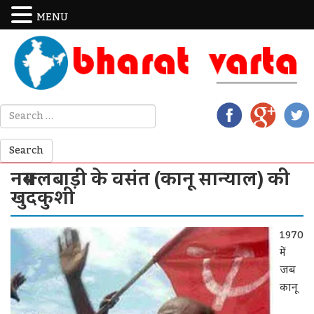
MENU
नक्सलबाड़ी के वसंत (कानू सान्याल) की
खुदकुशी
1970
में
जब
कानू