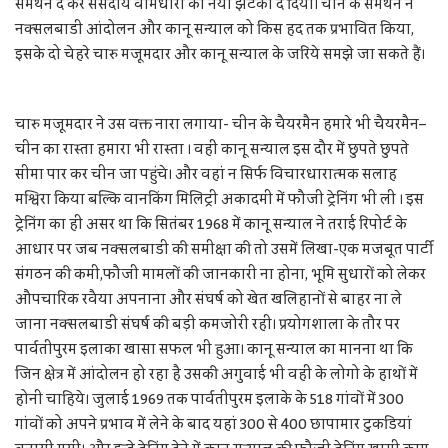
समर्थन दे कर संसदीय वामधारा को नया झटका दे दिया। चीन के समर्थन ने
नक्सलबाडी आंदोलन और कानू सन्याल को किस हद तक प्रभावित किया,
इसके दो चेहरे चारु मजूमदार और कानू सन्याल के जरिये समझे जा सकते हैं।
चारु मजूमदार ने उस वक्त नारा लगाया- चीन के चैयरमैन हमारे भी चैयरमैन–
चीन का रास्ता हमारा भी रास्ता । वहीं कानू सन्याल इस दौर में छुपते छुपते
सीमा पार कर चीन जा पहुंचे। और वहां न सिर्फ विचारधारात्मक सलाह
मश्विरा किया बल्कि वानकिंग मिलिट्री अकादमी में फौजी ट्रेनिंग भी ली । इस
ट्रेनिंग का ही असर था कि सितंबर 1968 में कानू सन्याल ने तराई रिपोर्ट के
आधार पर जब नक्सलबाडी की समीक्षा की तो उसमें लिखा-एक मजबूत पार्टी
संगठन की कमी,फौजी मामलों की जानकारी ना होना, भूमि सुधारों को लेकर
औपचारिक रवैया अपनाना और संघर्ष को खेत खलिहानों से बाहर ना ले
जाना नक्सलबाडी संघर्ष की बड़ी कमजोरी रही। प्रयोगशाला के तौर पर
पार्वतीपुरम इलाका खासा सफल भी हुआ। कानू सन्याल का मानना था कि
जिन क्षेत्र में आंदोलन हो रहा है उसकी अगुवाई भी वहीं के लोगो के हाथों में
होनी चाहिये। जुलाई 1969 तक पार्वतीपुरम इलाके के 518 गांवों में 300
गांवों को अपने प्रभाव में लेने के बाद यहां 300 से 400 छापामार टुकडियां