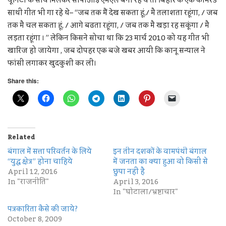
यूनिटी के साथ मिलकर सीपीआई एमएल बना रहे थे तो बिहार के एक कामरेड
साथी गीत भी गा रहे थे– “जब तक मैं देख सकता हूं,/ मै तलाशता रहूंगा, / जब
तक मै चल सकता हूं, / आगे बढता रहूंगा, / जब तक मै खड़ा रह सकूंगा / मै
लड़ता रहूंगा । ” लेकिन किसने सोचा था कि 23 मार्च 2010 को यह गीत भी
खारिज हो जायेगा , जब दोपहर एक बजे खबर आयी कि कानू सन्याल ने
फांसी लगाकर खुदकुशी कर ली।
Share this:
Related
बंगाल में सत्ता परिवर्तन के लिये
इन तीन दशकों के वामपंथी बंगाल
“युद्ध क्षेत्र” होना चाहिये
में जनता का क्या हुआ वो किसी से
April 12, 2016
छुपा नहीं है
In "राजनीति"
April 3, 2016
In "घोटाला/भ्रष्टाचार"
पत्रकारिता कैसे की जाये?
October 8, 2009