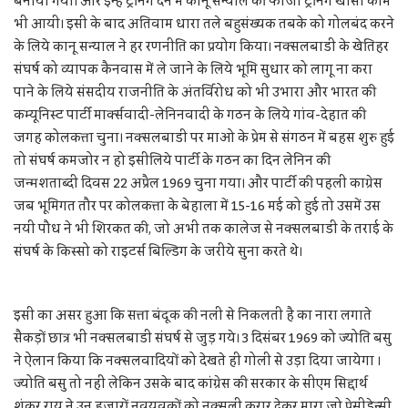
बनायीं गयीं। और इन्हे ट्रेनिंग देने में कानू सन्याल की फौजी ट्रेनिंग खासी काम
भी आयी। इसी के बाद अतिवाम धारा तले बहुसंख्यक तबके को गोलबंद करने
के लिये कानू सन्याल ने हर रणनीति का प्रयोग किया। नक्सलबाडी के खेतिहर
संघर्ष को व्यापक कैनवास में ले जाने के लिये भूमि सुधार को लागू ना करा
पाने के लिये संसदीय राजनीति के अंतर्विरोध को भी उभारा और भारत की
कम्यूनिस्ट पार्टी मार्क्सवादी-लेनिनवादी के गठन के लिये गांव-देहात की
जगह कोलकत्ता चुना। नक्सलबाडी पर माओ के प्रेम से संगठन में बहस शुरु हुई
तो संघर्ष कमजोर न हो इसीलिये पार्टी के गठन का दिन लेनिन की
जन्मशताब्दी दिवस 22 अप्रैल 1969 चुना गया। और पार्टी की पहली काग्रेस
जब भूमिगत तौर पर कोलकत्ता के बेहाला में 15-16 मई को हुई तो उसमें उस
नयी पौध ने भी शिरकत की, जो अभी तक कालेज से नक्सलबाडी के तराई के
संघर्ष के किस्सो को राइटर्स बिल्डिग के जरीये सुना करते थे।
इसी का असर हुआ कि सत्ता बंदूक की नली से निकलती है का नारा लगाते
सैकड़ों छात्र भी नक्सलबाडी संघर्ष से जुड़ गये। 3 दिसंबर 1969 को ज्योति बसु
ने ऐलान किया कि नक्सलवादियों को देखते ही गोली से उड़ा दिया जायेगा ।
ज्योति बसु तो नहीं लेकिन उसके बाद कांग्रेस की सरकार के सीएम सिद्दार्थ
शंकर राय ने उन हजारों नवयुवकों को नक्सली करार देकर मारा जो प्रेसीडेन्सी