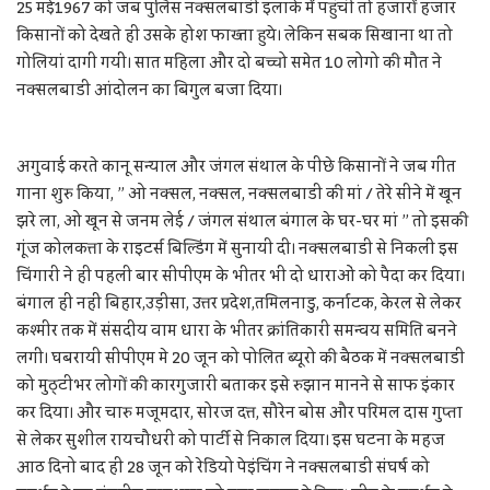
25 मई1967 को जब पुलिस नक्सलबाडी इलाके में पहुंची तो हजारों हजार
किसानों को देखते ही उसके होश फाख्ता हुये। लेकिन सबक सिखाना था तो
गोलियां दागी गयीं। सात महिला और दो बच्चो समेत 10 लोगो की मौत ने
नक्सलबाडी आंदोलन का बिगुल बजा दिया।
अगुवाई करते कानू सन्याल और जंगल संथाल के पीछे किसानों ने जब गीत
गाना शुरु किया, ” ओ नक्सल, नक्सल, नक्सलबाडी की मां / तेरे सीने में खून
झरे ला, ओ खून से जनम लेई / जंगल संथाल बंगाल के घर-घर मां ” तो इसकी
गूंज कोलकत्ता के राइटर्स बिल्डिंग में सुनायी दी। नक्सलबाडी से निकली इस
चिंगारी ने ही पहली बार सीपीएम के भीतर भी दो धाराओं को पैदा कर दिया।
बंगाल ही नहीं बिहार,उड़ीसा, उत्तर प्रदेश,तमिलनाडु, कर्नाटक, केरल से लेकर
कश्मीर तक में संसदीय वाम धारा के भीतर क्रांतिकारी समन्वय समिति बनने
लगीं। घबरायी सीपीएम मे 20 जून को पोलित ब्यूरो की बैठक में नक्सलबाडी
को मुठ्टीभर लोगों की कारगुजारी बताकर इसे रुझान मानने से साफ इंकार
कर दिया। और चारु मजूमदार, सोरज दत्त, सौरेन बोस और परिमल दास गुप्ता
से लेकर सुशील रायचौधरी को पार्टी से निकाल दिया। इस घटना के महज
आठ दिनो बाद ही 28 जून को रेडियो पेइंचिंग ने नक्सलबाडी संघर्ष को