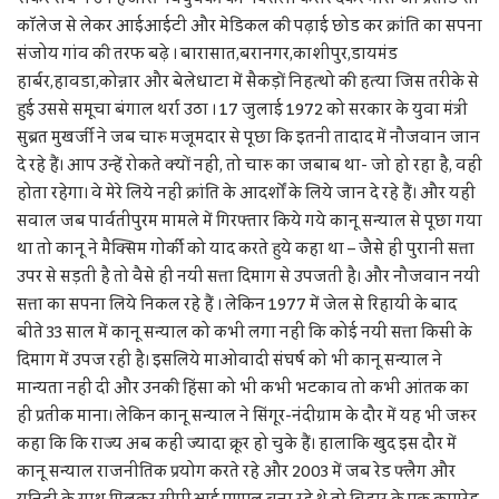
कॉलेज से लेकर आईआईटी और मेडिकल की पढ़ाई छोड कर क्रांति का सपना
संजोय गांव की तरफ बढ़े । बारासात,बरानगर,काशीपुर,डायमंड
हार्बर,हावडा,कोन्नार और बेलेधाटा में सैकड़ों निहत्थो की हत्या जिस तरीके से
हुई उससे समूचा बंगाल थर्रा उठा । 17 जुलाई 1972 को सरकार के युवा मंत्री
सुब्रत मुखर्जी ने जब चारु मजूमदार से पूछा कि इतनी तादाद में नौजवान जान
दे रहे हैं। आप उन्हें रोकते क्यों नहीं, तो चारु का जबाब था- जो हो रहा है, वही
होता रहेगा। वे मेरे लिये नहीं क्रांति के आदर्शों के लिये जान दे रहे हैं। और यही
सवाल जब पार्वतीपुरम मामले में गिरफ्तार किये गये कानू सन्याल से पूछा गया
था तो कानू ने मैक्सिम गोर्की को याद करते हुये कहा था – जैसे ही पुरानी सत्ता
उपर से सड़ती है तो वैसे ही नयी सत्ता दिमाग से उपजती है। और नौजवान नयी
सत्ता का सपना लिये निकल रहे हैं । लेकिन 1977 में जेल से रिहायी के बाद
बीते 33 साल में कानू सन्याल को कभी लगा नहीं कि कोई नयी सत्ता किसी के
दिमाग में उपज रही है। इसलिये माओवादी संघर्ष को भी कानू सन्याल ने
मान्यता नहीं दी और उनकी हिंसा को भी कभी भटकाव तो कभी आंतक का
ही प्रतीक माना। लेकिन कानू सन्याल ने सिंगूर-नंदीग्राम के दौर में यह भी जरुर
कहा कि कि राज्य अब कहीं ज्यादा क्रूर हो चुके हैं। हालाकि खुद इस दौर में
कानू सन्याल राजनीतिक प्रयोग करते रहे और 2003 में जब रेड फ्लैग और