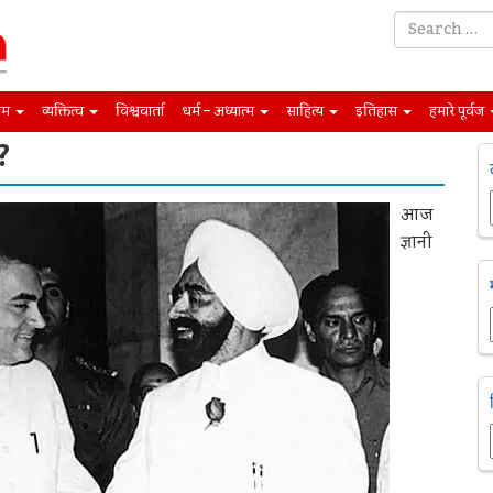
िम
व्यक्तित्व
विश्ववार्ता
धर्म – अध्यात्म
साहित्य
इतिहास
हमारे पूर्वज
?
आज
ज्ञानी