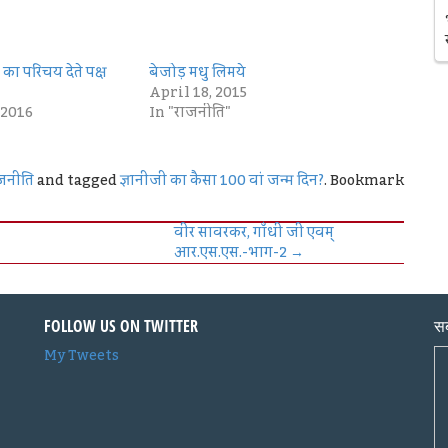
का परिचय देते पक्ष
बेजोड़ मधु लिमये
April 18, 2015
 2016
In "राजनीति"
जनीति
and tagged
ज्ञानीजी का कैसा 100 वां जन्म दिन?
. Bookmark
वीर सावरकर, गाँधी जी एवम्
आर.एस.एस.-भाग-2
→
FOLLOW US ON TWITTER
सब
My Tweets