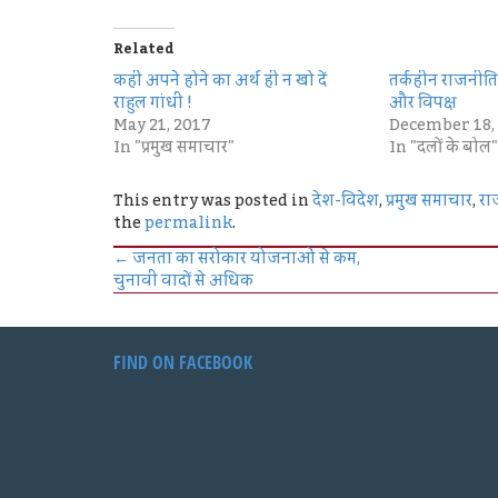
Related
कहीं अपने होने का अर्थ ही न खो दें
तर्कहीन राजनीति 
राहुल गांधी !
और विपक्ष
May 21, 2017
December 18,
In "प्रमुख समाचार"
In "दलों के बोल"
This entry was posted in
देश-विदेश
,
प्रमुख समाचार
,
रा
the
permalink
.
←
जनता का सरोकार योजनाओं से कम,
चुनावी वादों से अधिक
FIND ON FACEBOOK